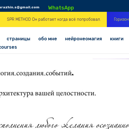
WhatsApp
arazhin.s@gmail.com
SPR METHOD Он работает когда всё попробовал.
Горизо
страницы
обо мне
нейронеомагия
книги
courses