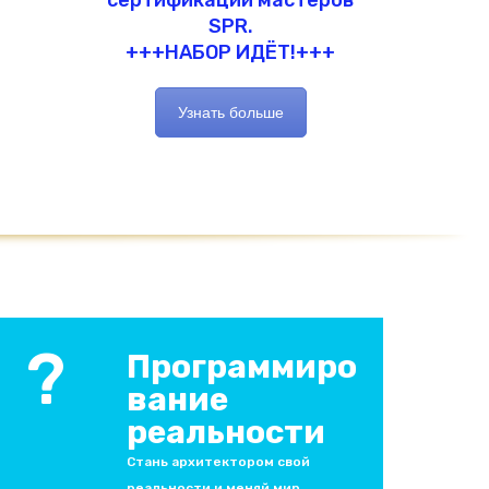
SPR.
+++НАБОР ИДЁТ!+++
Узнать больше
?
Программиро
вание
реальности
Стань архитектором свой
реальности и меняй мир.