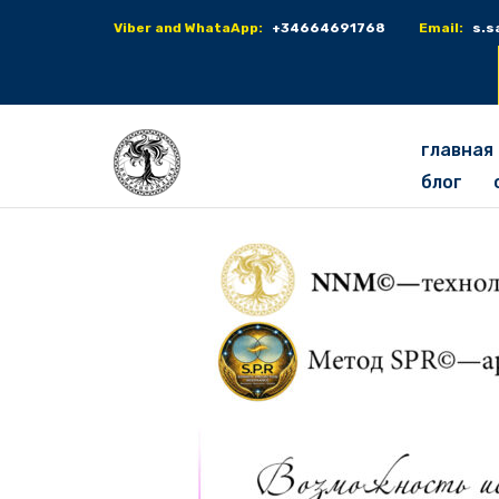
Viber and WhataApp:
+34664691768
Email:
s.s
главная
блог