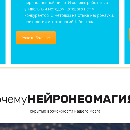
е
переполненной нише. И хочешь работать с
уникальным методом которого нет у
конкурентов. С методом на стыке нейронауки,
психологии и технологий.Тебе сюда.
Узнать больше
очему
НЕЙРОНЕОМАГИ
скрытые возможности нашего мозга