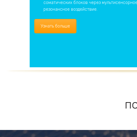
соматических блоков через мультисенсорно
резонансное воздействие.
Узнать больше
п