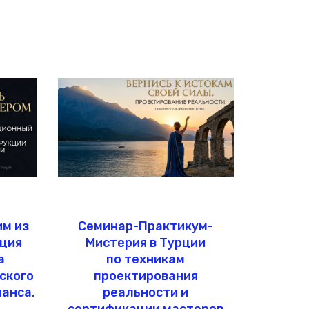
им из
Семинар-Практикум-
ция
Мистерия в Турции
а
по техникам
ского
проектирования
анса.
реальности и
сертификации мастеров