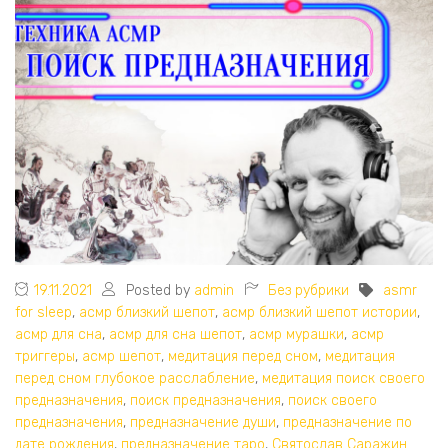
19.11.2021
Posted by
admin
Без рубрики
asmr
for sleep
,
асмр близкий шепот
,
асмр близкий шепот истории
,
асмр для сна
,
асмр для сна шепот
,
асмр мурашки
,
асмр
триггеры
,
асмр шепот
,
медитация перед сном
,
медитация
перед сном глубокое расслабление
,
медитация поиск своего
предназначения
,
поиск предназначения
,
поиск своего
предназначения
,
предназначение души
,
предназначение по
дате рождения
,
предназначение таро
,
Святослав Саражин