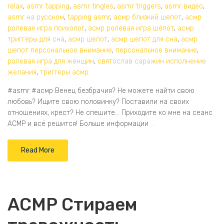
relax
,
asmr tapping
,
asmr tingles
,
asmr triggers
,
asmr видео
,
asmr на русском
,
tapping asmr
,
асмр близкий шепот
,
асмр
ролевая игра психолог
,
асмр ролевая игра шёпот
,
асмр
триггеры для сна
,
асмр шепот
,
асмр шепот для сна
,
асмр
шепот персональное внимание
,
персональное внимание
,
ролевая игра для женщин
,
святослав саражин исполнение
желания
,
триггеры асмр
#asmr #асмр Венец безбрачия? Не можете найти свою
любовь? Ищите свою половинку? Поставили на своих
отношениях, крест? Не спешите… Приходите ко мне на сеанс
АСМР и всё решится! Больше информации
…
Read More
АСМР Стираем