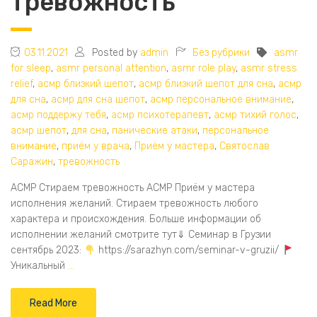
тревожность
03.11.2021
Posted by
admin
Без рубрики
asmr
for sleep
,
asmr personal attention
,
asmr role play
,
asmr stress
relief
,
асмр близкий шепот
,
асмр близкий шепот для сна
,
асмр
для сна
,
асмр для сна шепот
,
асмр персональное внимание
,
асмр поддержу тебя
,
асмр психотерапевт
,
асмр тихий голос
,
асмр шепот
,
для сна
,
панические атаки
,
персональное
внимание
,
приём у врача
,
Приём у мастера
,
Святослав
Саражин
,
тревожность
АСМР Стираем тревожность АСМР Приём у мастера
исполнения желаний. Стираем тревожность любого
характера и происхождения. Больше информации об
исполнении желаний смотрите тут⇓ Семинар в Грузии
сентябрь 2023:
https://sarazhyn.com/seminar-v-gruzii/
Уникальный
…
Read More