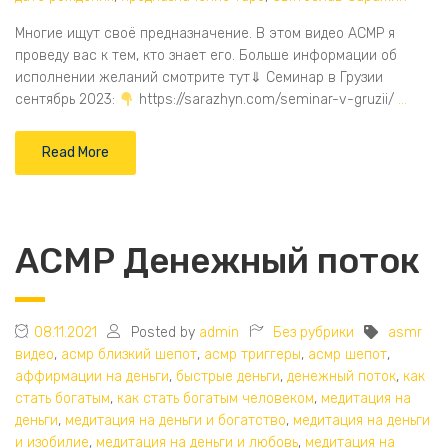
Многие ищут своё предназначение. В этом видео АСМР я
проведу вас к тем, кто знает его. Больше информации об
исполнении желаний смотрите тут⇓ Семинар в Грузии
сентябрь 2023:
https://sarazhyn.com/seminar-v-gruzii/
…
Read More
АСМР Денежный поток
08.11.2021
Posted by
admin
Без рубрики
asmr
видео
,
асмр близкий шепот
,
асмр триггеры
,
асмр шепот
,
аффирмации на деньги
,
быстрые деньги
,
денежный поток
,
как
стать богатым
,
как стать богатым человеком
,
медитация на
деньги
,
медитация на деньги и богатство
,
медитация на деньги
и изобилие
,
медитация на деньги и любовь
,
медитация на