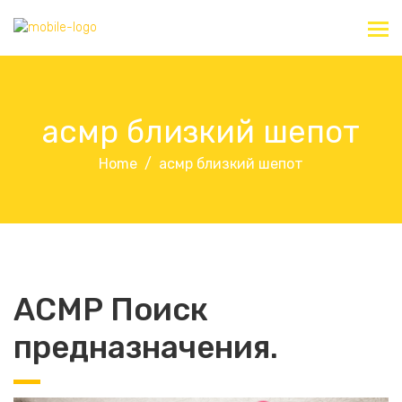
асмр близкий шепот
Home
асмр близкий шепот
АСМР Поиск
предназначения.