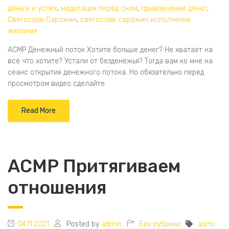
деньги и успех
,
медитация перед сном
,
привлечение денег
,
Святослав Саражин
,
святослав саражин исполнение
желания
АСМР Денежный поток Хотите больше денег? Не хватает на
всё что хотите? Устали от безденежья? Тогда вам ко мне на
сеанс открытия денежного потока. Но обязательно перед
просмотром видео сделайте
…
Read More
АСМР Притягиваем
отношения
04.11.2021
Posted by
admin
Без рубрики
asmr