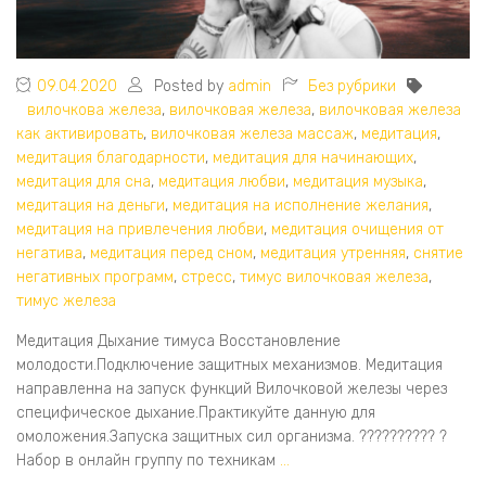
09.04.2020
Posted by
admin
Без рубрики
вилочкова железа
,
вилочковая железа
,
вилочковая железа
как активировать
,
вилочковая железа массаж
,
медитация
,
медитация благодарности
,
медитация для начинающих
,
медитация для сна
,
медитация любви
,
медитация музыка
,
медитация на деньги
,
медитация на исполнение желания
,
медитация на привлечения любви
,
медитация очищения от
негатива
,
медитация перед сном
,
медитация утренняя
,
снятие
негативных программ
,
стресс
,
тимус вилочковая железа
,
тимус железа
Медитация Дыхание тимуса Восстановление
молодости.Подключение защитных механизмов. Медитация
направленна на запуск функций Вилочковой железы через
специфическое дыхание.Практикуйте данную для
омоложения.Запуска защитных сил организма. ?????????? ?
Набор в онлайн группу по техникам
…