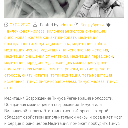
07.04.2020
Posted by
admin
Без рубрики
вилочковая железа
,
вилочковая железа активация
,
вилочковая железа как активировать
,
медитация
благодарности
,
медитация для сна
,
медитация любви
,
медитация музыка
,
медитация на исполнение желания
,
медитация очищения от негатива
,
медитация перед сном
,
медитация перед сном для женщин
,
медитация утренняя
,
самая сильная медита
,
снятие тревоги
,
снятие тревоги
стресса
,
снять негатив
,
тета медитация
,
тета медитация
исцеления
,
тимус вилочковая железа
,
тимус железа
,
тимус
это
Медитация Возрождение Тимуса.Регенерация молодости.
Обещанная медитация на возрождение Тимуса или
Вилочковой железы.Это таинственный орган, который
обладает свойством дополнительной чакры и соединяет мозг
и сердце в одно целое.Медитация, поможет пробудить Тимус
…