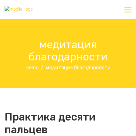
медитация
благодарности
Home
медитация благодарности
Практика десяти
пальцев