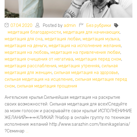
07.04.2020
Posted by
admin
Без рубрики
медитация благодарности
,
медитация для начинающих
,
медитация для сна
,
медитация любви
,
медитация музыка
,
медитация на деньги
,
медитация на исполнение желания
,
медитация на любовь
,
медитация на привлечения любви
,
медитация очищения от негатива
,
медитация перед сном
,
медитация расслабления
,
медитация утренняя
,
сильная
медитация для женщин
,
сильная медитация на здоровье
,
сильная медитация на исцеление
,
сильная медитация перед
сном
,
сильная медитация прощения
Ангельские крылья.Сильнейшая медитация на раскрытие
своих возможностей. Сильная медитация для всех!Следуйте
за моим голосом и раскрывайте свои крылья! ИСПОЛНЕНИНИЕ
ЖЕЛАНИЙ⇐⇐⇐КЛИКАЙ ?Набор в онлайн группу по техникам
исполнения желаний http://www.sarazhin.com/texnikagelania/
?Семинар
…