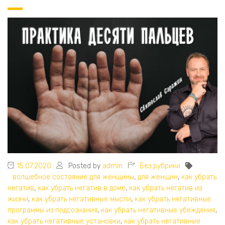
15.07.2020
Posted by
admin
Без рубрики
волшебное состояние для женщины
,
для женщин
,
как убрать
негатив
,
как убрать негатив в доме
,
как убрать негатив из
жизни
,
как убрать негативные мысли
,
как убрать негативные
программы из подсознания
,
как убрать негативные убеждения
,
как убрать негативные установки
,
как убрать негативные