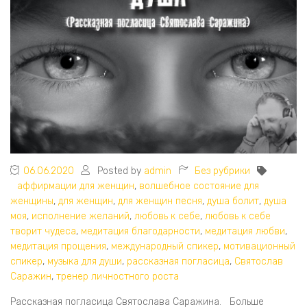
06.06.2020
Posted by
admin
Без рубрики
аффирмации для женщин
,
волшебное состояние для
женщины
,
для женщин
,
для женщин песня
,
душа болит
,
душа
моя
,
исполнение желаний
,
любовь к себе
,
любовь к себе
творит чудеса
,
медитация благодарности
,
медитация любви
,
медитация прощения
,
международный спикер
,
мотивационный
спикер
,
музыка для души
,
рассказная погласица
,
Святослав
Саражин
,
тренер личностного роста
Рассказная погласица Святослава Саражина. Больше