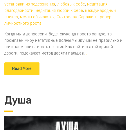
установки из подсознания
,
любовь к себе
,
медитация
благодарности
,
медитация любви к себе
,
международный
спикер
,
мечты сбываются
,
Святослав Саражин
,
тренер
личностного роста
Когда мы в депрессии, беде, скуке да просто хандре, то
посылаем миру негативные волны.Мы звучим не правильно и
начинаем притягивать негатив.Как сойти с этой кривой
дороги, подскажет метод десяти пальцев.
…
Read More
Душа