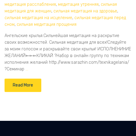
медитация расслабления
,
медитация утренняя
,
сильная
медитация для женщин
,
сильная медитация на здоровье
,
сильная медитация на исцеление
,
сильная медитация перед
сном
,
сильная медитация прощения
Ангельские крылья.Сильнейшая медитация на раскрытие
своих возможностей. Сильная медитация для всех!Следуйте
за моим голосом и раскрывайте свои крылья! ИСПОЛНЕНИНИЕ
ЖЕЛАНИЙ⇐⇐⇐КЛИКАЙ ?Набор в онлайн группу по техникам
исполнения желаний http://www.sarazhin.com/texnikagelania/
?Семинар
…
Read More