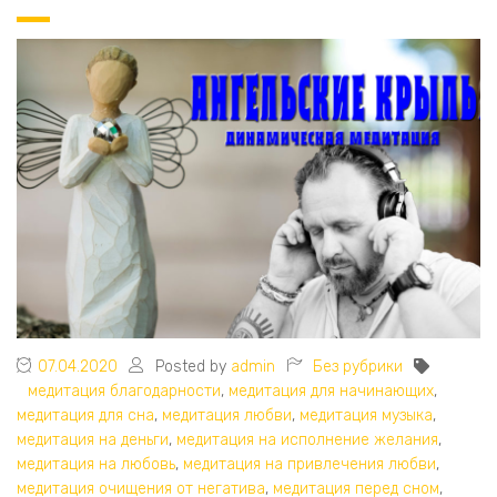
07.04.2020
Posted by
admin
Без рубрики
медитация благодарности
,
медитация для начинающих
,
медитация для сна
,
медитация любви
,
медитация музыка
,
медитация на деньги
,
медитация на исполнение желания
,
медитация на любовь
,
медитация на привлечения любви
,
медитация очищения от негатива
,
медитация перед сном
,